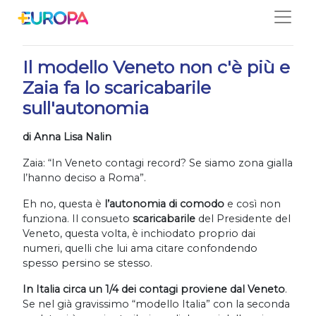
Salta
14/12/2020
Il modello Veneto non c'è più e
Zaia fa lo scaricabarile
sull'autonomia
di Anna Lisa Nalin
Zaia: “In Veneto contagi record? Se siamo zona gialla
l’hanno deciso a Roma”.
Eh no, questa è
l’autonomia di comodo
e così non
funziona. Il consueto
scaricabarile
del Presidente del
Veneto, questa volta, è inchiodato proprio dai
numeri, quelli che lui ama citare confondendo
spesso persino se stesso.
In Italia circa un 1/4 dei contagi proviene dal Veneto
.
Se nel già gravissimo “modello Italia” con la seconda