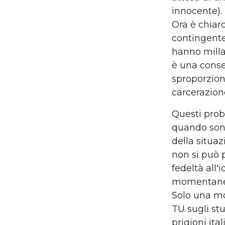
innocente).
Ora è chiar
contingente
hanno milla
è una cons
sproporzion
carcerazion
Questi prob
quando sono
della situaz
non si può p
fedeltà all'
momentane
Solo una mod
TU sugli st
prigioni ital