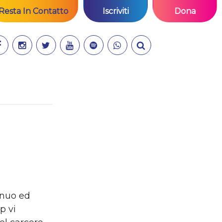
Resta In Contatto
Iscriviti
Dona
tinuo ed
p vi