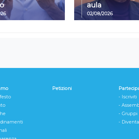
o
aula
026
02/08/2026
iamo
Petizioni
Partecip
festo
- Iscriviti
uto
- Assemb
che
- Gruppi
rdinamenti
- Diventa
ali
parenza