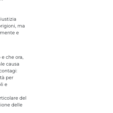
iustizia
prigioni, ma
amente e
 e che ora,
ale causa
contagi:
ità per
li e
ticolare del
ione delle