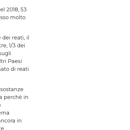
el 2018, 53
asso molto
ei reati, il
re, 1/3 dei
sugli
tri Paesi
ato di reati
 sostanze
ma perché in
ù
tema
ancora in
te