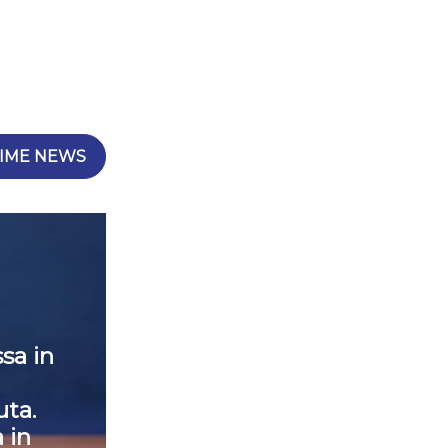
IME NEWS
sa in
ta.
 in