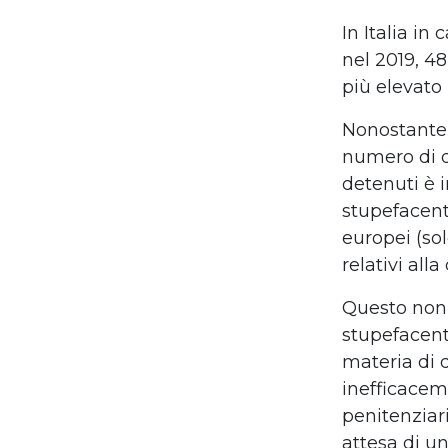
In Italia in
nel 2019, 4
più elevato 
Nonostante n
numero di de
detenuti è i
stupefacenti
europei (sol
relativi alla
Questo non 
stupefacenti
materia di 
inefficaceme
penitenziari
attesa di u