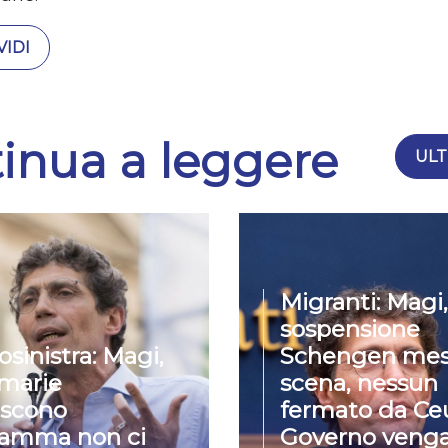
IDI
inua a leggere
ULT
Migranti: Magi,
sospensione
osinistra: Magi,
Schengen mes
imarie
scena, nessun
iscono
fermato da Ceu
ramma non ci
Governo venga