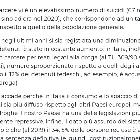
 carcere vi è un elevatissimo numero di suicidi (67 n
8 sino ad ora nel 2020), che corrispondono ad un t
rispetto a quello della popolazione generale.
egli ultimi anni si sia registrata una diminuzione d
tenuti è stato in costante aumento. In Italia, inolt
n carcere per reati legati alla droga (al TU 309/90 
), numero sproporzionato rispetto a quelli degli al
o il 12% dei detenuti tedeschi, ad esempio, è accus
 droga).
accade perché in Italia il consumo e lo spaccio di
 sia più diffuso rispetto agli altri Paesi europei, 
droghe il nostro Paese ha una delle legislazioni pi
nte repressive. Infine, il dato più assurdo del sis
o è che (al 2019) il 34, 5% delle persone recluse è 
na sentenza definitiva (e ,quindi, costituzionalmne