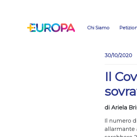
Salta
Chi Siamo
Petizion
30/10/2020
Il Co
sovra
di Ariela Br
Il numero di
allarmante 