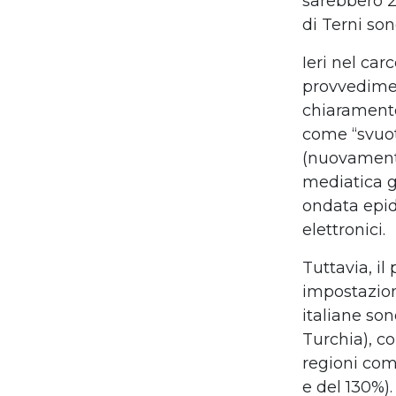
sarebbero 2
di Terni sono
Ieri nel ca
provvedimen
chiaramente 
come “svuot
(nuovamente
mediatica g
ondata epide
elettronici.
Tuttavia, il
impostazione
italiane son
Turchia), c
regioni com
e del 130%).