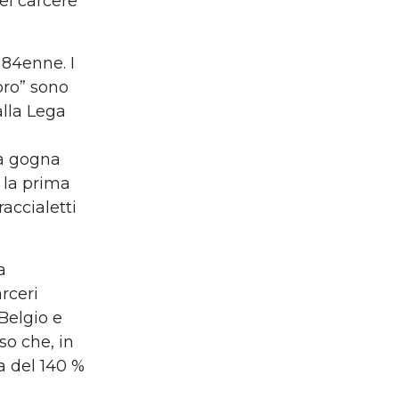
el carcere
 84enne. I
oro” sono
alla Lega
na gogna
 la prima
accialetti
a
rceri
 Belgio e
so che, in
a del 140 %