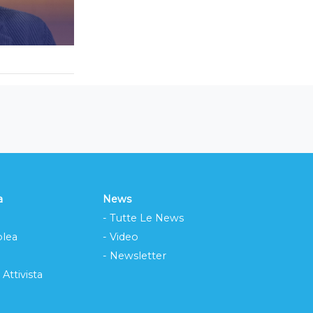
a
News
- Tutte Le News
lea
- Video
- Newsletter
 Attivista