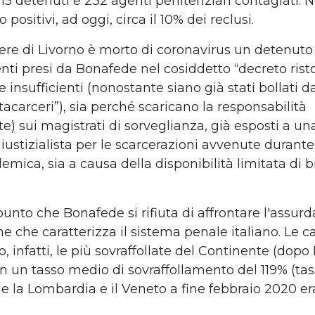
15 detenuti e 232 agenti penitenziari contagiati. N
 positivi, ad oggi, circa il 10% dei reclusi.
rcere di Livorno è morto di coronavirus un detenuto
ti presi da Bonafede nel cosiddetto “decreto rist
insufficienti (nonostante siano già stati bollati d
acarceri”), sia perché scaricano la responsabilità
) sui magistrati di sorveglianza, già esposti a u
iustizialista per le scarcerazioni avvenute durante
mica, sia a causa della disponibilità limitata di br
 punto che Bonafede si rifiuta di affrontare l'assurd
 che caratterizza il sistema penale italiano. Le ca
o, infatti, le più sovraffollate del Continente (dopo
on un tasso medio di sovraffollamento del 119% (tas
e la Lombardia e il Veneto a fine febbraio 2020 er