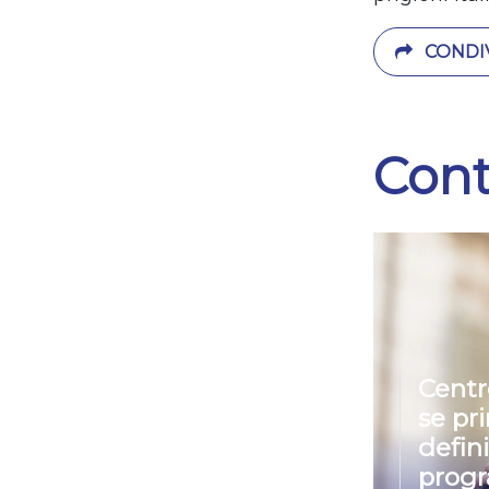
CONDIV
Cont
Centr
se pr
defin
prog