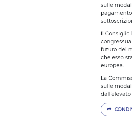
sulle modali
pagamento e
sottoscrizio
Il Consigli
congressual
futuro del 
che esso st
europea.
La Commissi
sulle modal
dall’elevato
CONDIV