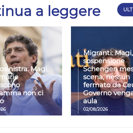
inua a leggere
ULT
Migranti: Magi,
sospensione
osinistra: Magi,
Schengen mes
imarie
scena, nessun
iscono
fermato da Ceu
ramma non ci
Governo venga
o
aula
026
02/08/2026