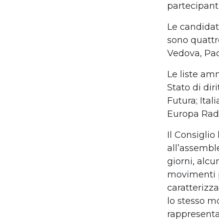
partecipanti
Le candidat
sono quattr
Vedova, Pao
Le liste amm
Stato di di
Futura; Ita
Europa Radi
Il Consiglio
all’assemble
giorni, alcu
movimenti po
caratterizza
lo stesso m
rappresenta