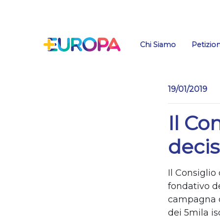
Salta
Chi Siamo
Petizion
19/01/2019
Il Co
decis
Il Consiglio
fondativo d
campagna di
dei 5mila i