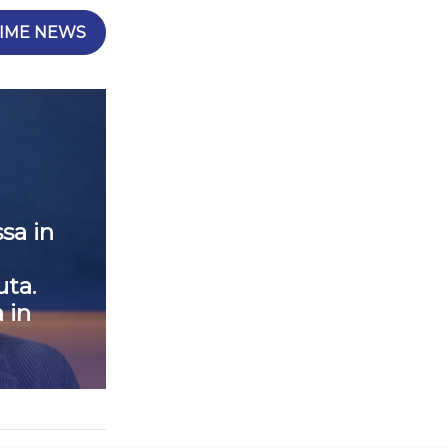
IME NEWS
sa in
ta.
 in