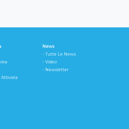
a
News
- Tutte Le News
lea
- Video
- Newsletter
 Attivista