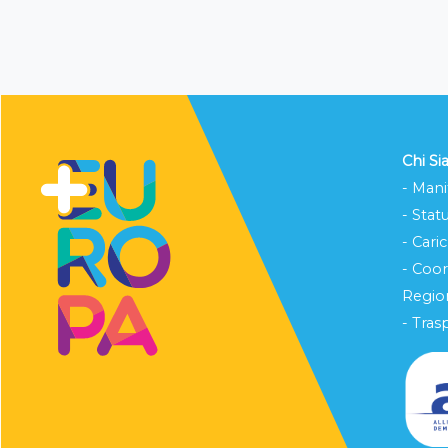
Chi S
- Mani
- Stat
- Cari
- Coo
Region
- Tras