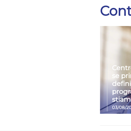
Cont
Centr
se pr
defin
prog
stiam
03/08/2