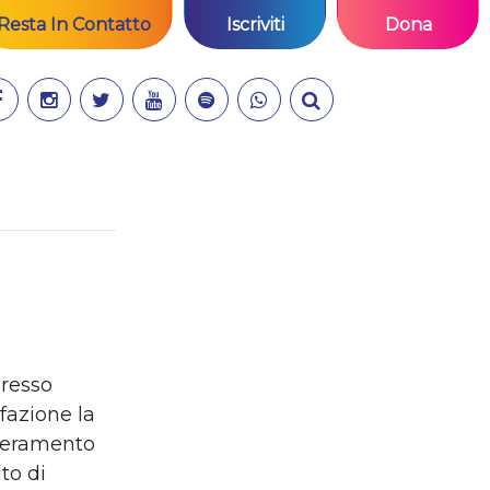
Resta In Contatto
Iscriviti
Dona
gresso
fazione la
uperamento
to di