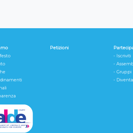
iamo
Petizioni
Partecip
festo
- Iscriviti
uto
- Assemb
che
- Gruppi
rdinamenti
- Diventa
ali
parenza