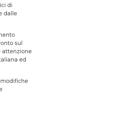
ci di
e dalle
amento
ronto sul
e attenzione
taliana ed
 modifiche
e