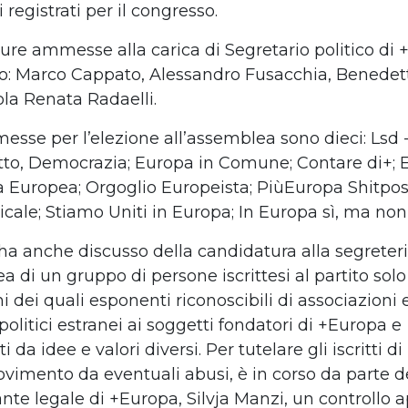
 registrati per il congresso.
ure ammesse alla carica di Segretario politico di
o: Marco Cappato, Alessandro Fusacchia, Benedet
la Renata Radaelli.
esse per l’elezione all’assemblea sono dieci: Lsd -
ritto, Democrazia; Europa in Comune; Contare di+;
lia Europea; Orgoglio Europeista; PiùEuropa Shitpos
cale; Stiamo Uniti in Europa; In Europa sì, ma non 
 ha anche discusso della candidatura alla segreter
a di un gruppo di persone iscrittesi al partito solo
ni dei quali esponenti riconoscibili di associazioni 
litici estranei ai soggetti fondatori di +Europa e
ti da idee e valori diversi. Per tutelare gli iscritti 
ovimento da eventuali abusi, è in corso da parte d
nte legale di +Europa, Silvja Manzi, un controllo 