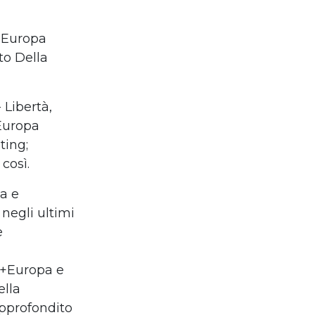
 +Europa
to Della
 Libertà,
 Europa
ting;
così.
ia e
 negli ultimi
e
di +Europa e
ella
approfondito