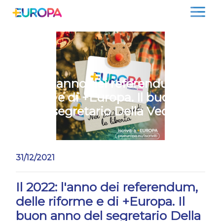
Salta
Il 2022: l'anno dei referendum, delle
riforme e di +Europa. Il buon anno
del segretario Della Vedova
31/12/2021
Il 2022: l'anno dei referendum,
delle riforme e di +Europa. Il
buon anno del segretario Della