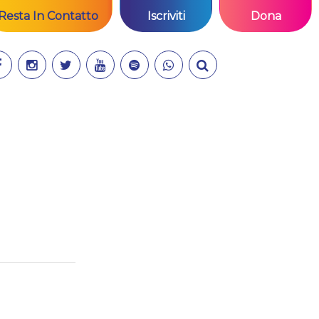
Resta In Contatto
Iscriviti
Dona