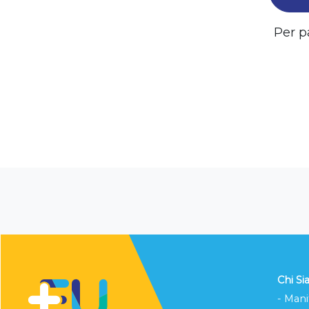
Per pa
Chi S
- Mani