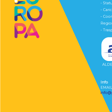
- Stat
- Cari
- Coo
Region
- Tras
ALDE 
Info
EMAI
info@