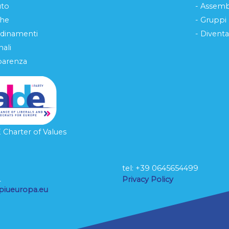
uto
- Assemb
che
- Gruppi
rdinamenti
- Diventa
ali
parenza
Charter of Values
tel: ‭+39 0645654499
L
Privacy Policy
piueuropa.eu