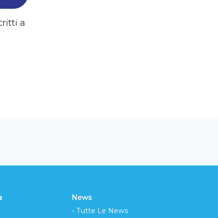
ritti a
a
News
- Tutte Le News