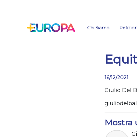
Salta
Chi Siamo
Petizion
Equi
16/12/2021
Giulio Del 
giuliodelb
Mostra 
Gi