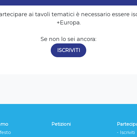
rtecipare ai tavoli tematici è necessario essere isc
+Europa.
Se non lo sei ancora:
ISCRIVITI
iamo
Petizioni
Partecip
festo
- Iscriviti