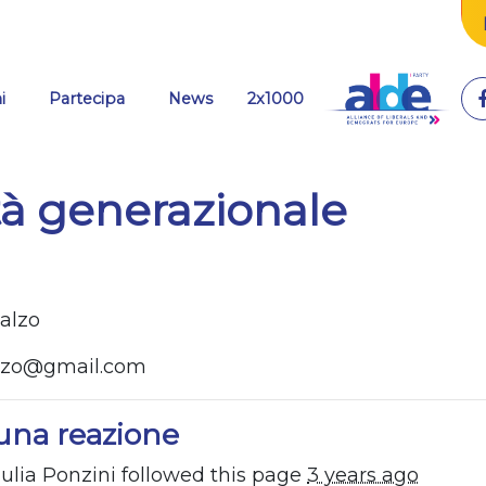
(current)
i
Partecipa
News
2x1000
tà generazionale
Balzo
alzo@gmail.com
una reazione
ulia Ponzini
followed this page
3 years ago