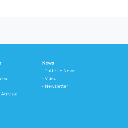
a
News
- Tutte Le News
lea
- Video
- Newsletter
 Attivista