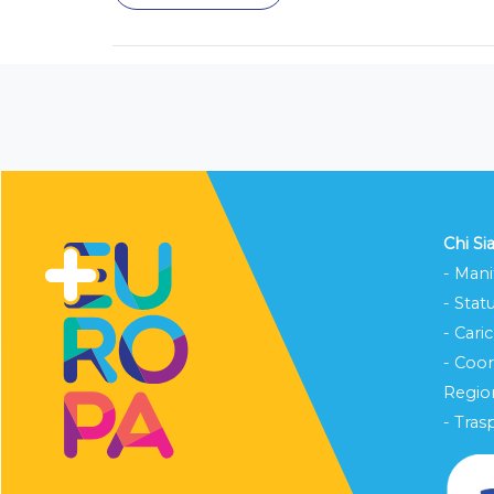
Chi S
- Mani
- Stat
- Cari
- Coo
Region
- Tras