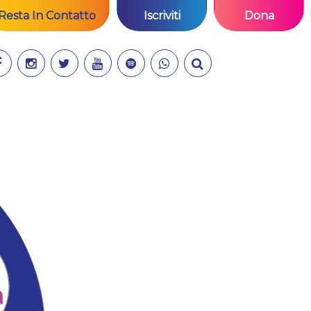
Resta In Contatto
Iscriviti
Dona