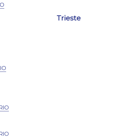
IO
Trieste
IO
RIO
RIO