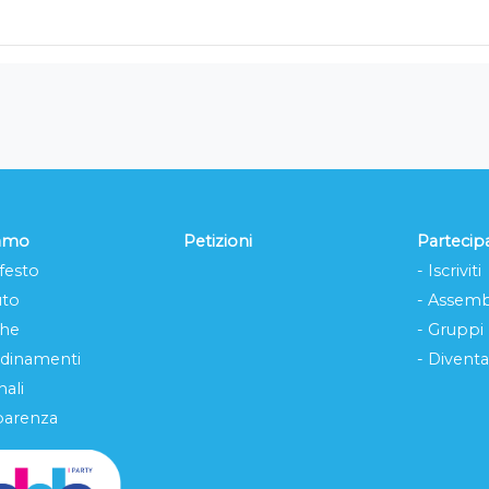
iamo
Petizioni
Partecip
festo
- Iscriviti
uto
- Assemb
che
- Gruppi
rdinamenti
- Diventa
ali
parenza