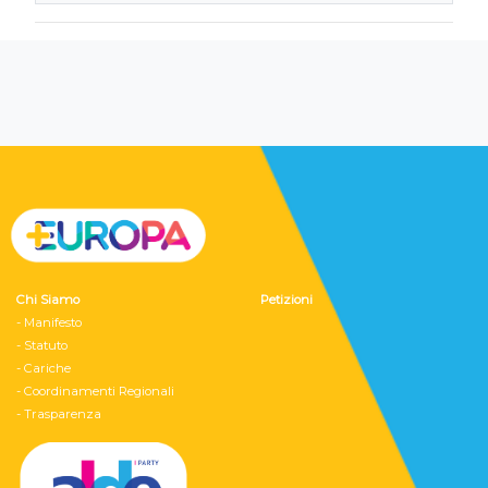
Chi Siamo
Petizioni
- Manifesto
- Statuto
- Cariche
- Coordinamenti Regionali
- Trasparenza