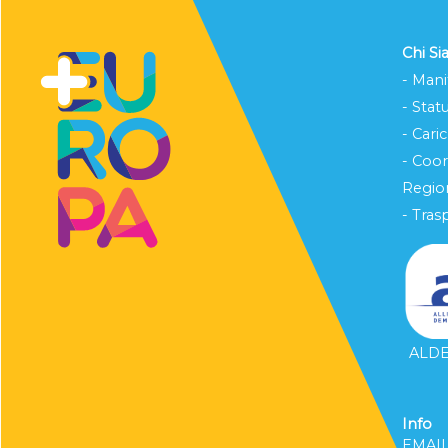
Chi S
- Mani
- Stat
- Cari
- Coo
Region
- Tras
ALDE 
Info
EMAI