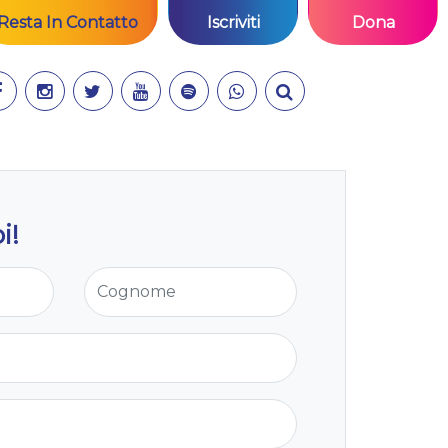
Resta In Contatto
Iscriviti
Dona
i!
Cognome