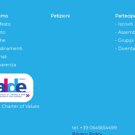
iamo
Petizioni
Partecip
festo
- Iscriviti
uto
- Assemb
che
- Gruppi
rdinamenti
- Diventa
ali
parenza
Charter of Values
tel: ‭+39 0645654499
L
Privacy Policy