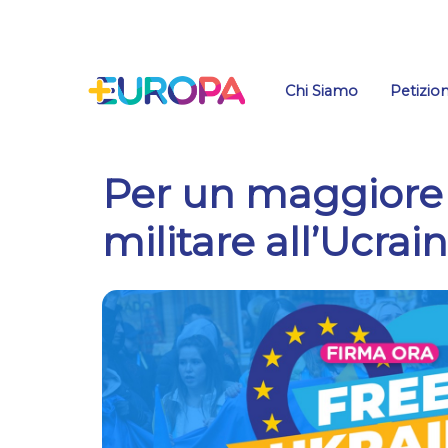
Salta
Chi Siamo
Petizion
Per un maggiore
militare all’Ucrai