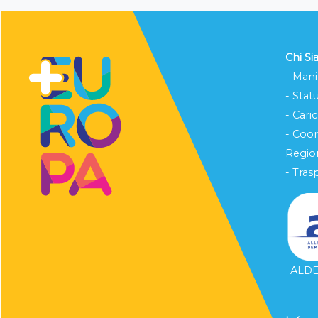
Chi S
- Mani
- Stat
- Cari
- Coo
Region
- Tras
ALDE 