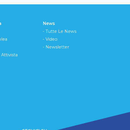
a
News
- Tutte Le News
lea
- Video
- Newsletter
 Attivista