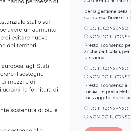
acconsento al trattame
aina hanno permesso di
per la gestione della 
compreso l’invio di i
stanziale stallo sul
DO IL CONSENSO
ebbe avere un aumento
NON DO IL CONS
ine di evitare nuove
e dei territori
Presto il consenso per
anche particolari, per
petizione
europea, agli Stati
DO IL CONSENSO
lerare il sostegno
NON DO IL CONS
 di mezzi e di
Presto il consenso all
ucraini, la fornitura di
mediante posta elettr
messaggi telefonici di
DO IL CONSENSO
nte sostenuta di più e
NON DO IL CONS
e sostegno alla