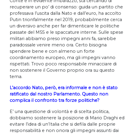
Conte è in evidente imbarazzo, sta cercando di
recuperare un po’ di consenso: guida un partito che
professava l’uscita dalla Nato e dall’euro, ha accolto
Putin trionfalmente nel 2019, probabilmente cerca
un diversivo anche per far dimenticare le politiche
passate del M5S e le spaccature interne. Sulle spese
militari abbiamo preso impegni anni fa, sarebbe
paradossale venire meno ora. Certo bisogna
spendere bene e con almeno un forte
coordinamento europeo, ma gli impegni vanno
rispettati. Trovo poco responsabile minacciare di
non sostenere il Governo proprio ora su questo
tema.
L’accordo Nato, però, era informale e non è stato
ratificato dal nostro Parlamento. Questo non
complica il confronto tra forze politiche?
E’ una questione di volontà e di scelta politica,
dobbiamo sostenere la posizione di Mario Draghi ed
evitare l’idea di un’Italia che si defila dalle proprie
responsabilità e non onora gli impegni assunti dai