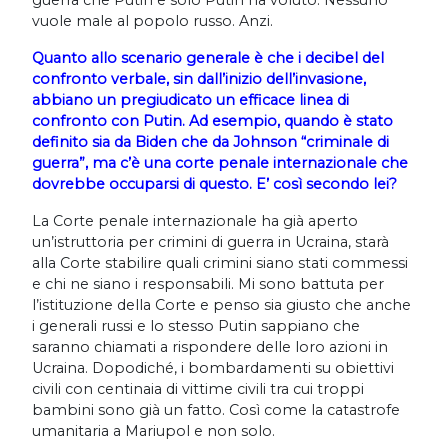
guerra che Putin e solo Putin ha voluto. Nessuno
vuole male al popolo russo. Anzi.
Quanto allo scenario generale è che i decibel del
confronto verbale, sin dall’inizio dell’invasione,
abbiano un pregiudicato un efficace linea di
confronto con Putin. Ad esempio, quando è stato
definito sia da Biden che da Johnson “criminale di
guerra”, ma c’è una corte penale internazionale che
dovrebbe occuparsi di questo. E’ così secondo lei?
La Corte penale internazionale ha già aperto
un’istruttoria per crimini di guerra in Ucraina, starà
alla Corte stabilire quali crimini siano stati commessi
e chi ne siano i responsabili. Mi sono battuta per
l’istituzione della Corte e penso sia giusto che anche
i generali russi e lo stesso Putin sappiano che
saranno chiamati a rispondere delle loro azioni in
Ucraina. Dopodiché, i bombardamenti su obiettivi
civili con centinaia di vittime civili tra cui troppi
bambini sono già un fatto. Così come la catastrofe
umanitaria a Mariupol e non solo.