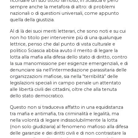
ricordare un suo titolo famoso, in Sciascia è però
sempre anche la metafora di altro: di problemi
nazionali o di questioni universali, come appunto
quella della giustizia.
Al di là dei suoi meriti letterari, che sono noti e su cui
non ho titolo per intervenire più di una qualunque
lettrice, penso che dal punto di vista culturale e
politico Sciascia abbia avuto il merito di legare la
lotta alla mafia alla difesa dello stato di diritto, contro
la sua manomissione per esigenze emergenziali, e di
denunciare sia nell’intermediazione parassitaria delle
organizzazioni mafiose, sia nella “terribilità” delle
legislazioni speciali in campo penale un attentato
alle libertà civili dei cittadini, oltre che alla tenuta
dello stato democratico.
Questo non si traduceva affatto in una equidistanza
tra mafia e antimafia, tra criminalità e legalità, ma
nella volontà di legare indissolubilmente la lotta
(non solo giudiziaria) al fenomeno mafioso alla difesa
delle garanzie e dei diritti civili e di non contrastare la