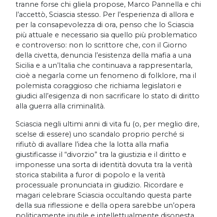
tranne forse chi gliela propose, Marco Pannella e chi
l’accettò, Sciascia stesso. Per l’esperienza di allora e
per la consapevolezza di ora, penso che lo Sciascia
più attuale e necessario sia quello più problematico
e controverso: non lo scrittore che, con il Giorno
della civetta, denuncia l’esistenza della mafia a una
Sicilia e a un’Italia che continuava a rappresentarla,
cioè a negarla come un fenomeno di folklore, ma il
polemista coraggioso che richiama legislatori e
giudici all’esigenza di non sacrificare lo stato di diritto
alla guerra alla criminalità.
Sciascia negli ultimi anni di vita fu (o, per meglio dire,
scelse di essere) uno scandalo proprio perché si
rifiutò di avallare l’idea che la lotta alla mafia
giustificasse il “divorzio” tra la giustizia e il diritto e
imponesse una sorta di identità dovuta tra la verità
storica stabilita a furor di popolo e la verità
processuale pronunciata in giudizio. Ricordare e
magari celebrare Sciascia occultando questa parte
della sua riflessione e della opera sarebbe un’opera
politicamente inutile e intellettualmente disonesta.