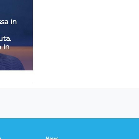
sa in
ta.
 in
a
News