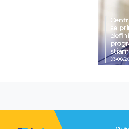
Centr
se pr
defin
prog
stiam
03/08/2
Chi S