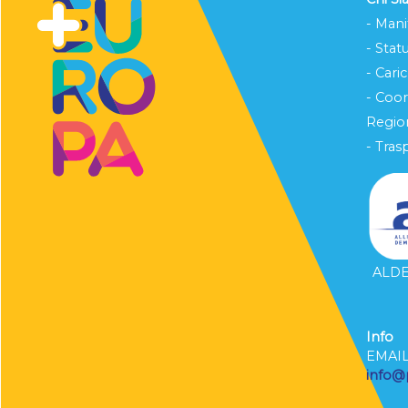
- Mani
- Stat
- Cari
- Coo
Region
- Tras
ALDE 
Info
EMAI
info@