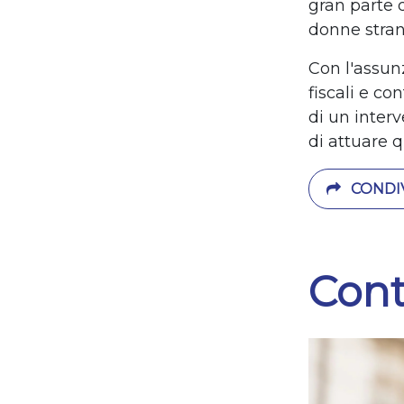
gran parte d
donne stran
Con l'assunz
fiscali e c
di un inter
di attuare 
CONDIV
Cont