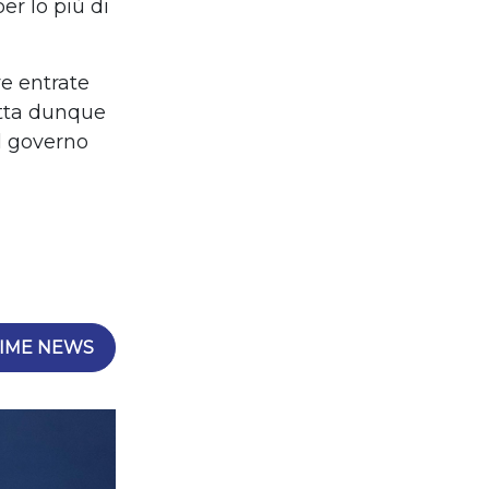
er lo più di
ve entrate
atta dunque
l governo
IME NEWS