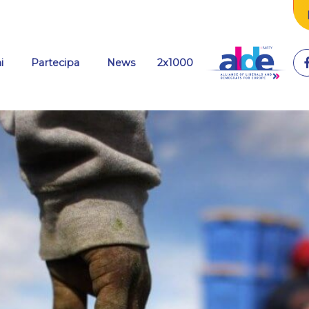
(current)
i
Partecipa
News
2x1000