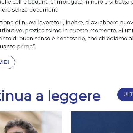
elle colf e badanti è impiegata in nero e si tratta p
iere senza documenti.
ione di nuovi lavoratori, inoltre, si avrebbero nuo
ontributive, preziosissime in questo momento. Si tr
vento di buon senso e necessario, che chiediamo a
quanto prima”.
IDI
inua a leggere
ULT