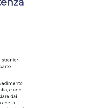
tenza
 stranieri
parto
vvedimento
alia, e non
ciare dai
o che la