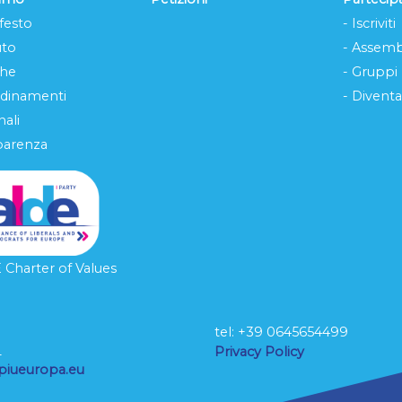
festo
- Iscriviti
uto
- Assemb
che
- Gruppi
rdinamenti
- Diventa
ali
parenza
Charter of Values
tel: ‭+39 0645654499
L
Privacy Policy
piueuropa.eu