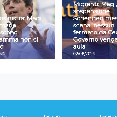
Migranti: Magi,
sospensione
osinistra: Magi,
Schengen mes
imarie
scena, nessun
iscono
fermato da Ceu
ramma non ci
Governo venga
o
aula
026
02/08/2026
iamo
Petizioni
Partecip