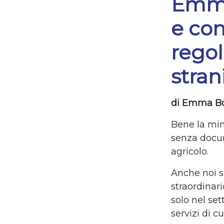
Emma 
e con
regol
stran
di Emma B
Bene la mini
senza docu
agricolo.
Anche noi s
straordinari
solo nel set
servizi di c