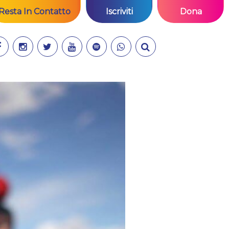
Resta In Contatto
Iscriviti
Dona