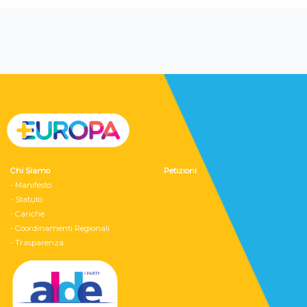
Chi Siamo
Petizioni
- Manifesto
- Statuto
- Cariche
- Coordinamenti Regionali
- Trasparenza