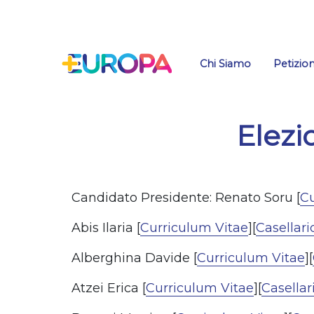
Salta
Chi Siamo
Petizion
Elezi
Candidato Presidente: Renato Soru [
Cu
Abis Ilaria [
Curriculum Vitae
][
Casellari
Alberghina Davide [
Curriculum Vitae
][
Atzei Erica [
Curriculum Vitae
][
Casellar