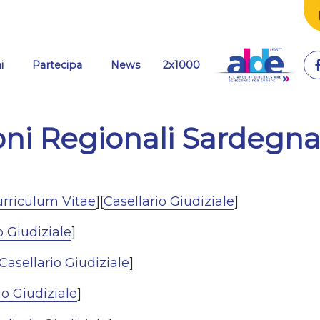
i
Partecipa
News
2x1000
oni Regionali Sardegn
rriculum Vitae
][
Casellario Giudiziale
]
o Giudiziale
]
Casellario Giudiziale
]
io Giudiziale
]