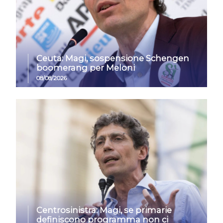
Ceuta: Magi, sospensione Schengen
boomerang per Meloni
08/08/2026
Centrosinistra: Magi, se primarie
definiscono programma non ci