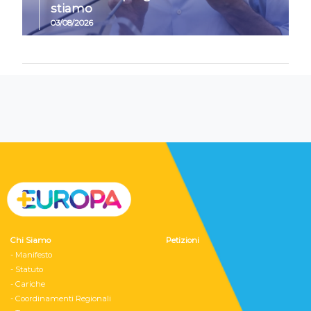
stiamo
03/08/2026
Chi Siamo
Petizioni
- Manifesto
- Statuto
- Cariche
- Coordinamenti Regionali