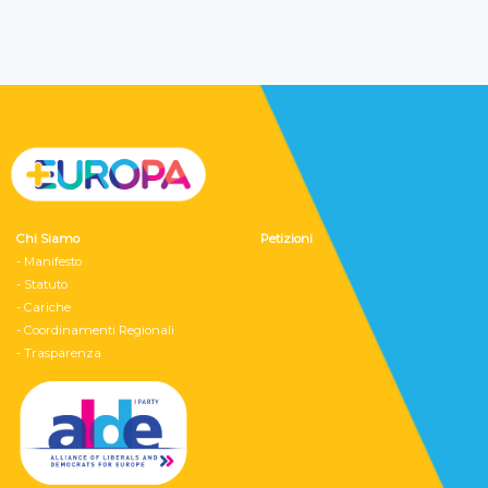
Chi Siamo
Petizioni
- Manifesto
- Statuto
- Cariche
- Coordinamenti Regionali
- Trasparenza