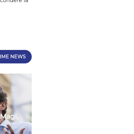
scondere la
IME NEWS
 Magi,