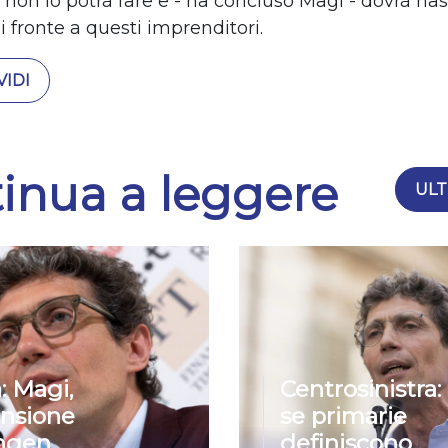
a non lo potrà fare e - ha concluso Magi - dovrà na
i fronte a questi imprenditori.
IDI
inua a leggere
ULT
: Magi,
Centrosinistra:
nsione
se primarie
ngen
definiscono