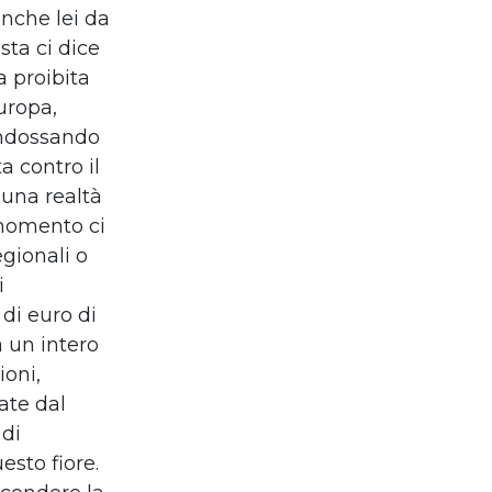
anche lei da
sta ci dice
 proibita
Europa,
 indossando
a contro il
 una realtà
 momento ci
gionali o
i
di euro di
a un intero
ioni,
ate dal
 di
esto fiore.