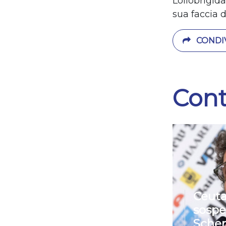
Lollobrigid
sua faccia d
CONDIV
Cont
Ceuta
sospe
Sche