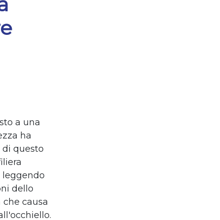
a
re
osto a una
rezza ha
 di questo
iliera
o, leggendo
ni dello
a che causa
ll'occhiello.