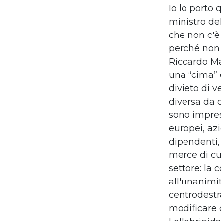
Io lo porto 
ministro del
che non c'è
perché non h
Riccardo Ma
una “cima” d
divieto di v
diversa da 
sono impres
europei, az
dipendenti,
merce di cu
settore: la 
all'unanimit
centrodestr
modificare q