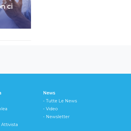
n ci
a
News
- Tutte Le News
lea
- Video
- Newsletter
 Attivista