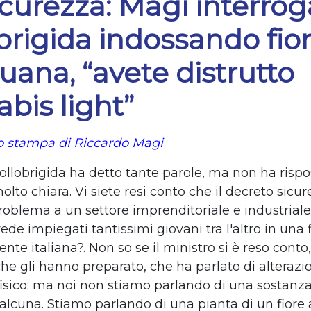
curezza: Magi interrog
brigida indossando fio
uana, “avete distrutto
bis light”
 stampa di Riccardo Magi
Lollobrigida ha detto tante parole, ma non ha risp
to chiara. Vi siete resi conto che il decreto sicu
roblema a un settore imprenditoriale e industriale
de impiegati tantissimi giovani tra l'altro in una f
te italiana?. Non so se il ministro si è reso cont
che gli hanno preparato, che ha parlato di alterazio
fisico: ma noi non stiamo parlando di una sostanz
alcuna. Stiamo parlando di una pianta di un fiore a