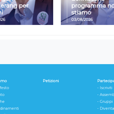
erang per
programma no
i
stiamo
026
03/08/2026
iamo
Petizioni
Partecip
festo
- Iscriviti
uto
- Assemb
che
- Gruppi
rdinamenti
- Diventa