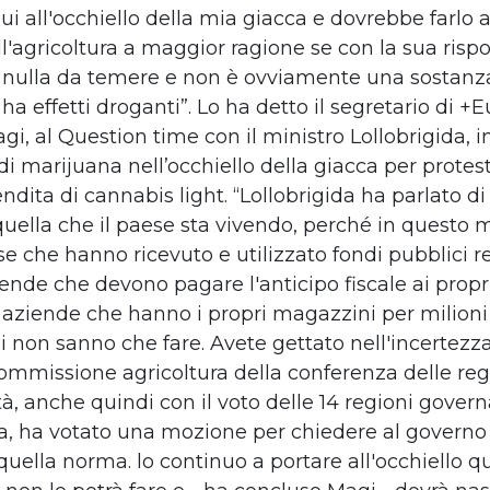
qui all'occhiello della mia giacca e dovrebbe farlo 
l'agricoltura a maggior ragione se con la sua rispo
 nulla da temere e non è ovviamente una sostanza
a effetti droganti”. Lo ha detto il segretario di +
gi, al Question time con il ministro Lollobrigida,
i marijuana nell’occhiello della giacca per protest
endita di cannabis light. “Lollobrigida ha parlato di
quella che il paese sta vivendo, perché in questo
e che hanno ricevuto e utilizzato fondi pubblici re
iende che devono pagare l'anticipo fiscale ai propr
 aziende che hanno i propri magazzini per milioni 
i non sanno che fare. Avete gettato nell'incertezz
commissione agricoltura della conferenza delle reg
à, anche quindi con il voto delle 14 regioni govern
a, ha votato una mozione per chiedere al governo
uella norma. lo continuo a portare all'occhiello qu