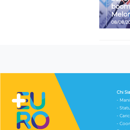
boom
Melon
08/08/2
Chi S
- Mani
- Stat
- Cari
- Coo