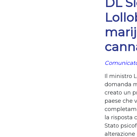
DL Si
Lollo
marij
canna
Comunicato
Il ministro 
domanda mol
creato un p
paese che ve
completamen
la risposta 
Stato psico
alterazione 