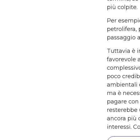
più colpite.
Per esempio
petrolifera,
passaggio a
Tuttavia è 
favorevole a
complessivo
poco credibi
ambientali 
ma è necessa
pagare con 
resterebbe 
ancora più d
interessi. C