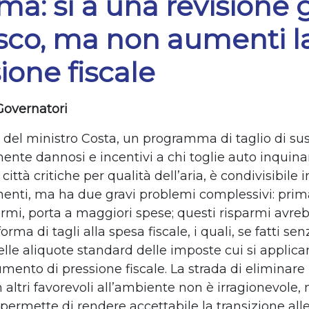
ima: sì a una revisione
isco, ma non aumenti l
ione fiscale
Governatori
 del ministro Costa, un programma di taglio di sus
nte dannosi e incentivi a chi toglie auto inquinan
 città critiche per qualità dell’aria, è condivisibile 
nti, ma ha due gravi problemi complessivi: prim
armi, porta a maggiori spese; questi risparmi avre
forma di tagli alla spesa fiscale, i quali, se fatti se
elle aliquote standard delle imposte cui si applica
mento di pressione fiscale. La strada di eliminare 
altri favorevoli all’ambiente non è irragionevole, 
 permette di rendere accettabile la transizione all