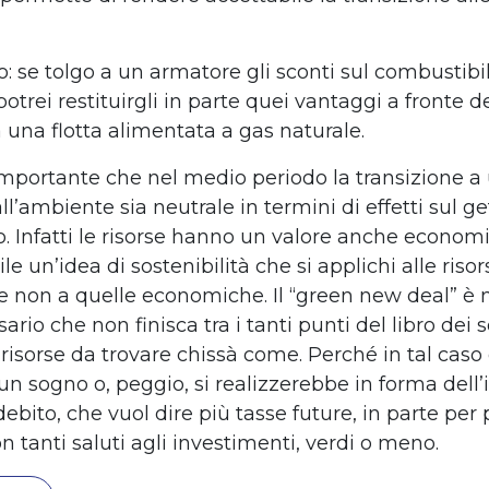
: se tolgo a un armatore gli sconti sul combustibil
 potrei restituirgli in parte quei vantaggi a fronte d
 una flotta alimentata a gas naturale.
importante che nel medio periodo la transizione a 
ll’ambiente sia neutrale in termini di effetti sul ge
. Infatti le risorse hanno un valore anche economi
le un’idea di sostenibilità che si applichi alle risor
e non a quelle economiche. Il “green new deal” è 
rio che non finisca tra i tanti punti del libro dei 
risorse da trovare chissà come. Perché in tal caso
un sogno o, peggio, si realizzerebbe in forma dell’
ebito, che vuol dire più tasse future, in parte per 
on tanti saluti agli investimenti, verdi o meno.