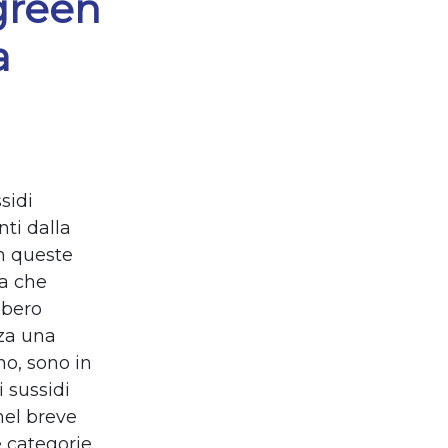
 green
a
sidi
ti dalla
in queste
a che
bbero
nza una
no, sono in
i sussidi
nel breve
e categorie