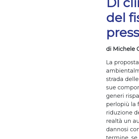
Dl cl
del f
press
di Michele 
La proposta
ambientalme
strada delle
sue compone
generi risp
perlopiù la 
riduzione d
realtà un au
dannosi con 
termine, se