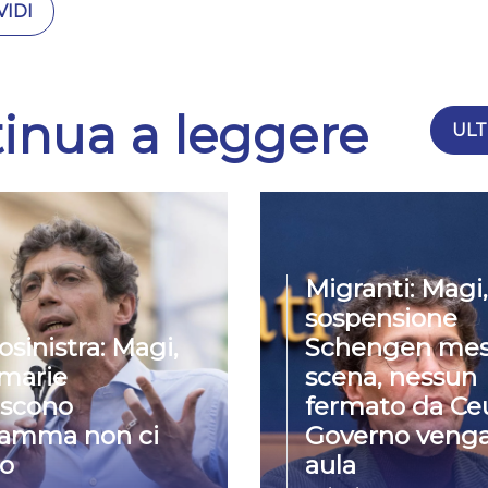
IDI
inua a leggere
ULT
Migranti: Magi,
sospensione
osinistra: Magi,
Schengen mes
imarie
scena, nessun
iscono
fermato da Ceu
ramma non ci
Governo venga
o
aula