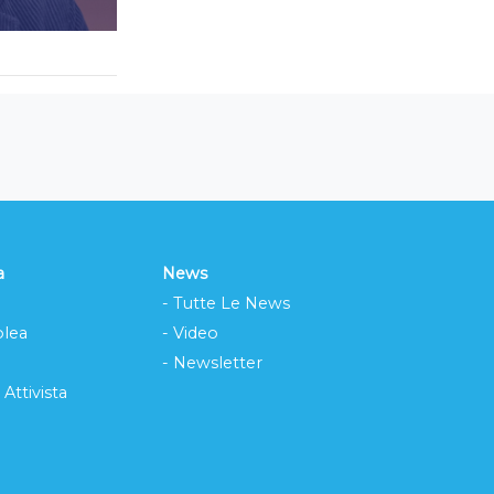
a
News
- Tutte Le News
lea
- Video
- Newsletter
 Attivista