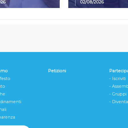
026
02/08/2026
iamo
Petizioni
Partecip
festo
- Iscriviti
uto
- Assemb
che
- Gruppi
rdinamenti
- Diventa
ali
parenza