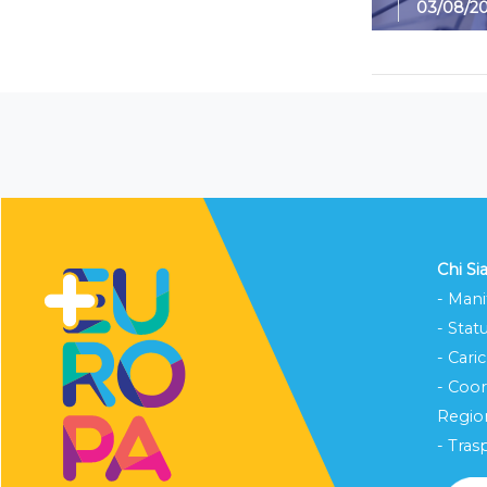
03/08/2
Chi S
- Mani
- Stat
- Cari
- Coo
Region
- Tras