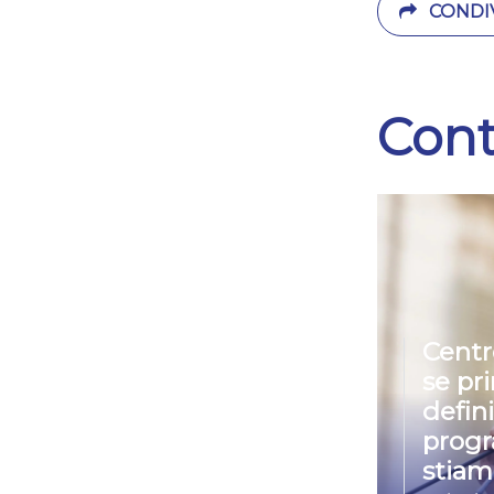
CONDIV
Cont
Centr
se pr
defin
prog
stiam