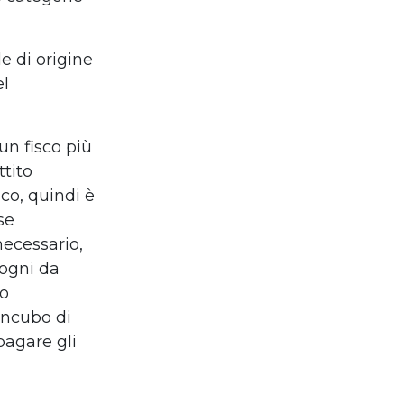
e di origine
el
un fisco più
ttito
co, quindi è
se
necessario,
sogni da
 o
incubo di
pagare gli