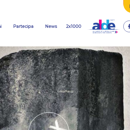
(current)
i
Partecipa
News
2x1000