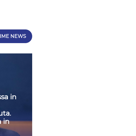
IME NEWS
sa in
ta.
 in