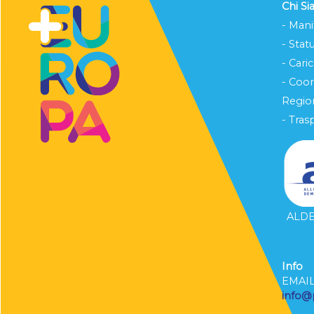
Chi S
- Mani
- Stat
- Cari
- Coo
Region
- Tras
ALDE 
Info
EMAI
info@