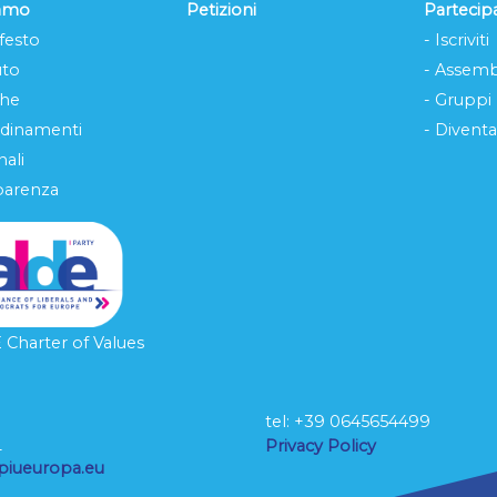
iamo
Petizioni
Partecip
festo
- Iscriviti
uto
- Assemb
che
- Gruppi
rdinamenti
- Diventa
ali
parenza
Charter of Values
tel: ‭+39 0645654499
L
Privacy Policy
piueuropa.eu