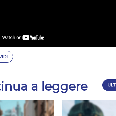
IDI
inua a leggere
ULT