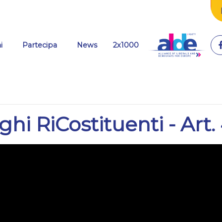
(current)
i
Partecipa
News
2x1000
ghi RiCostituenti - Art.