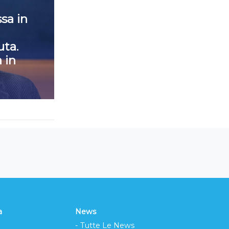
sa in
ta.
 in
a
News
- Tutte Le News