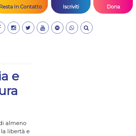
Resta In Contatto
Iscriviti
Dona
ia e
ura
 di almeno
la libert
à
e