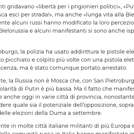
nti gridavano
«
libert
à
per i prigionieri politici
»
,
«
Pu
ca esci per strada!
»
, ma anche
«
lunga vita alla Bi
te alcuni russi hanno modificato la loro percezio
Bielorussia e alcuni manifestanti si sono anche ispi
roburgo
, la polizia ha usato addirittura le pistole el
to picchiato e colpito pi
ù
volte con u
na pistola elet
scenza, ma
è
stato
comunque
portato
arrestato
.
e, la Russia non
è
Mosca che, con San Pietrobur
olarit
à
di Putin
è
pi
ù
bassa
. Ma il fatto che manife
 anche oggi in varie citt
à
di provincia, nonostante 
dere quale sia il potenziale dell
’
opposizione, sopra
delle elezioni della Duma a settembre.
nte in molte citt
à
italiane militanti di pi
ù
Europa e