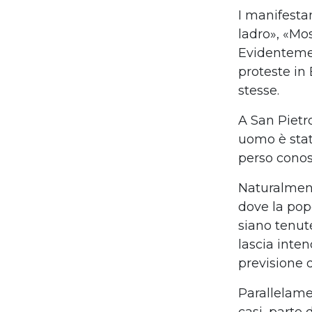
I manifesta
ladro
»
,
«
Mos
Evidentemen
proteste in 
stesse.
A
San Piet
uomo
è
sta
perso cono
Naturalment
dove
la pop
siano tenute
lascia inten
previsione 
Parallelame