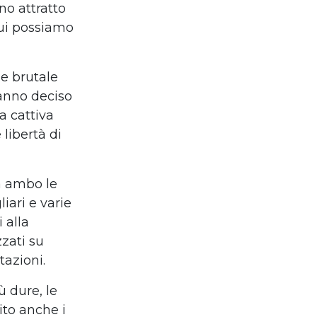
no attratto
cui possiamo
ne brutale
hanno deciso
a cattiva
e
libert
à
di
da ambo le
liari e varie
 alla
zzati su
tazioni.
ù
dure, le
ito anche i