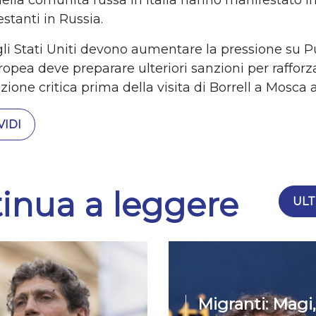
 della comunit
à
russa in Italia hanno manifestato in
stanti in Russia.
li Stati Uniti devono aumentare la pressione su P
opea deve preparare ulteriori sanzioni per rafforz
zione critica prima della visita di
Borrell a
Mosca a 
IDI
inua a leggere
ULT
Migranti: Magi,