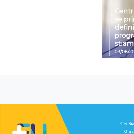
Centr
se pr
defin
prog
stiam
03/08/2
Chi S
- Mani