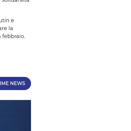
 solidariet
à
utin e
are la
febbraio.
IME NEWS