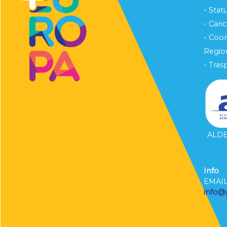
- Stat
- Cari
- Coo
Region
- Tras
ALDE 
Info
EMAI
info@