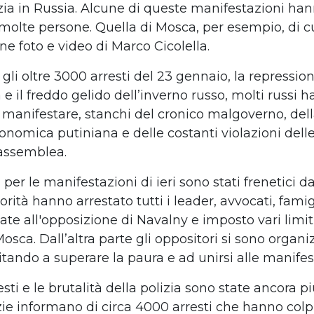
ia in Russia. Alcune di queste manifestazioni han
olte persone. Quella di Mosca, per esempio, di 
e foto e video di Marco Cicolella.
li oltre 3000 arresti del 23 gennaio, la repressio
a e il freddo gelido dell
’
inverno russo, molti russi 
a manifestare,
stanchi del cronico malgoverno, dell
onomica putiniana e delle costanti violazioni dell
 assemblea
.
i per le manifestazioni di ieri sono stati frenetici 
orit
à
hanno arrestato
tutti i leader, avvocati, famig
ate all'opposizione
di Navalny e imposto vari limiti
Mosca. Dall
’
altra parte gli oppositori si sono organi
itando a superare la paura e ad unirsi alle manifes
sti e le brutalit
à
della polizia sono state ancora pi
zie informano di circa 4000 arresti che hanno colp