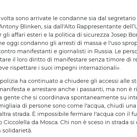
 volta sono
arrivate
le condanne sia dal
segretario
Antony Blinken
, sia dal
l'Alto Rappresentante dell
’
gli affari esteri e la politica di sicurezza Josep Bor
e oggi condanno gli arresti di massa e l'uso spro
contro manifestanti e giornalisti in Russia. Le pe
tare il loro diritto di manifestare senza timore di 
eve rispettare i suoi impegni internazionali
»
.
polizia ha continuato a chiudere gli accessi alle st
 manifesta e arrestare anche i passanti, ma non
è
r
a gente che si coordinava spontaneamente su inte
migliaia di persone sono come l'acqua, chiudi un
ltra strada.
È
impossibile fermare l'acqua con il f
o Ciccolella da Mosca. Chi non
è
sceso in strada si
n solidariet
à
.