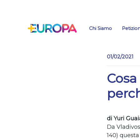
Salta
Chi Siamo
Petizion
01/02/2021
Cosa 
perch
di Yuri Gua
Da Vladivos
140) questa 