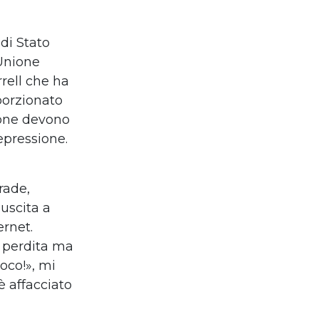
 di Stato
Unione
rell
che ha
porzionato
rsone devono
repressione.
rade,
iuscita a
rnet.
a perdita ma
uoco!
»
, mi
è
affacciato