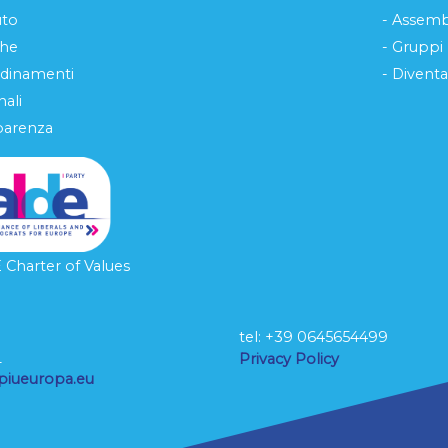
uto
- Assemb
che
- Gruppi
rdinamenti
- Diventa
ali
parenza
Charter of Values
tel: ‭+39 0645654499
L
Privacy Policy
piueuropa.eu