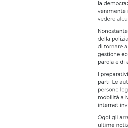
la democraz
veramente m
vedere alcun
Nonostante g
della polizi
di tornare 
gestione ec
parola e di
I preparativ
parti. Le aut
persone leg
mobilit
à
a 
internet inv
Oggi gli arre
ultime noti