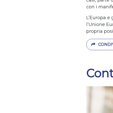
casi, parte
con i manife
L
’
Europa e g
l
’
Unione Eur
propria posi
CONDIV
Cont