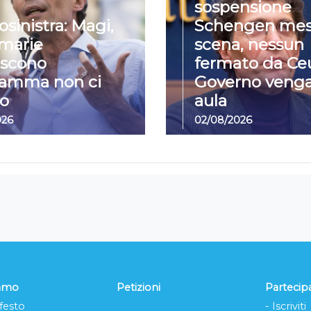
sospensione
osinistra: Magi,
Schengen mes
imarie
scena, nessun
iscono
fermato da Ceu
ramma non ci
Governo venga
o
aula
026
02/08/2026
iamo
Petizioni
Partecip
festo
- Iscriviti