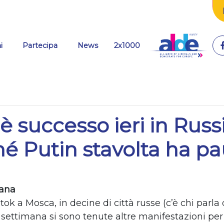
(current)
i
Partecipa
News
2x1000
è successo ieri in Russ
é Putin stavolta ha pa
iana
tok a Mosca, in decine di citt
à
russe (c
’è
chi parla
settimana si sono tenute altre manifestazioni per 