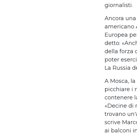
giornalisti.
Ancora una
americano
Europea per 
detto:
«
Anch
della forza 
poter eserci
La Russia d
A Mosca, la 
picchiare i
contenere l
«
Decine di 
trovano un'a
scrive Marc
ai balconi i