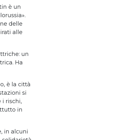
tin
è
un
elorussia
»
.
ne delle
rati alle
ettriche: un
trica
. Ha
go,
è
la citt
à
stazioni si
i rischi,
ttutto in
, in alcuni