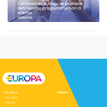
Centrosinistra: Magi, se primarie
definiscono programma non ci
stiamo
03/08/2026
Chi Siamo
Petizioni
- Manifesto
- Statuto