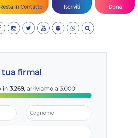
Resta In Contatto
Iscriviti
Dona
 tua firma!
o in
3.269
, arriviamo a 3.000!
Cognome