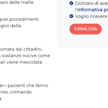
mani delle mafie.
Dichiaro di ave
l'
informativa p
Voglio ricever
i quei procedimenti
segno della
umata dai cittadini,
da sostanze nocive come
uali viene mescolata
per i pazienti che fanno
ente, colmando
a.