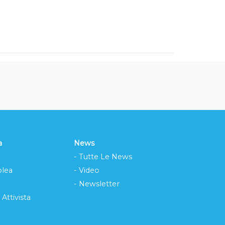
a
News
- Tutte Le News
lea
- Video
- Newsletter
 Attivista