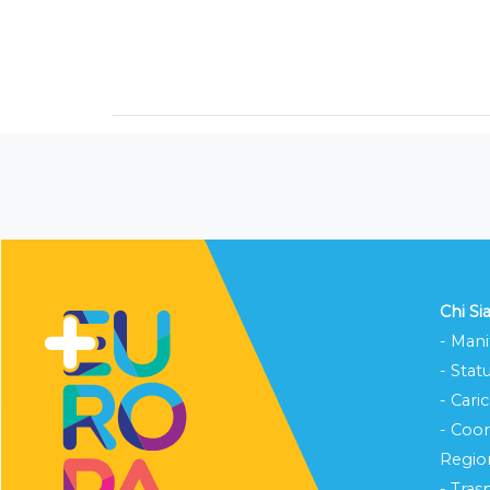
Chi S
- Mani
- Stat
- Cari
- Coo
Region
- Tras