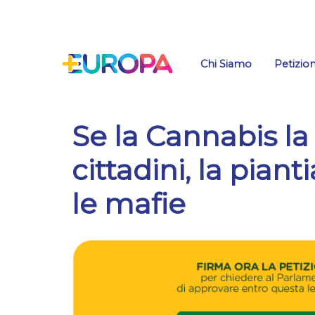
Salta
Chi Siamo
Petizion
Se la Cannabis la 
cittadini, la pian
le mafie