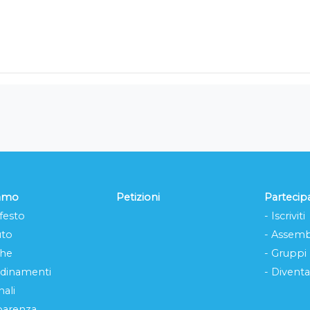
iamo
Petizioni
Partecip
festo
- Iscriviti
uto
- Assemb
che
- Gruppi
rdinamenti
- Diventa
ali
parenza