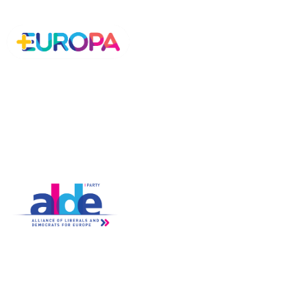
Chi Siamo
Petizioni
- Manifesto
- Statuto
- Cariche
- Coordinamenti Regionali
- Trasparenza
ALDE Charter of Values
Partecipa
News
- Iscriviti
- Tutte Le News
- Assemblea
- Video