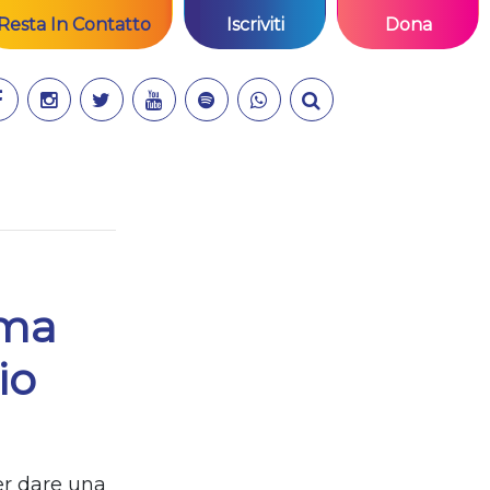
Resta In Contatto
Iscriviti
Dona
 ma
io
er dare una