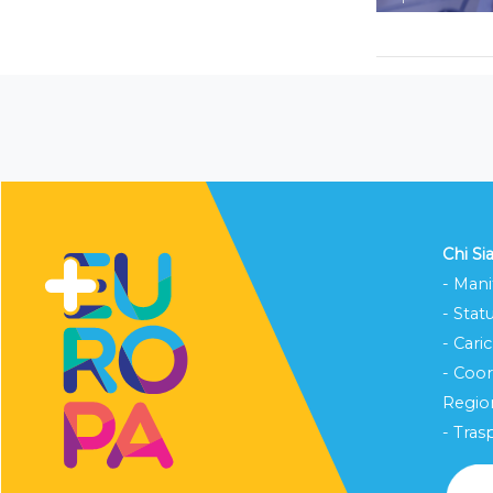
Chi S
- Mani
- Stat
- Cari
- Coo
Region
- Tras