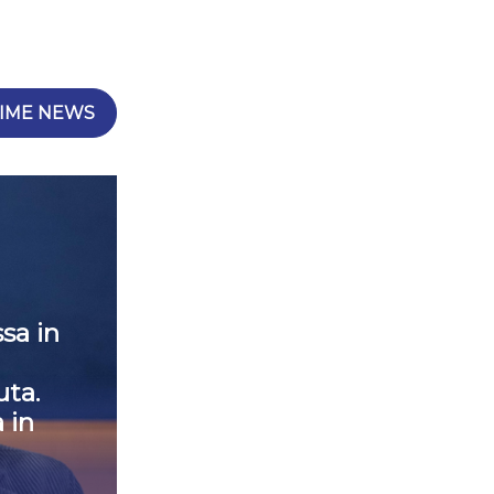
IME NEWS
sa in
ta.
 in