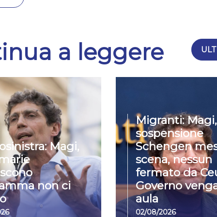
inua a leggere
ULT
Migranti: Magi,
sospensione
osinistra: Magi,
Schengen mes
imarie
scena, nessun
iscono
fermato da Ceu
ramma non ci
Governo venga
o
aula
026
02/08/2026