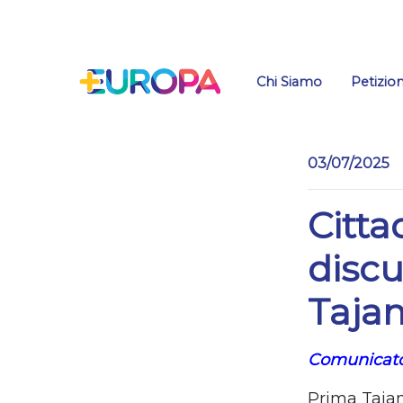
Salta
Chi Siamo
Petizion
03/07/2025
Citta
disc
Tajan
Comunicato
Prima Tajan