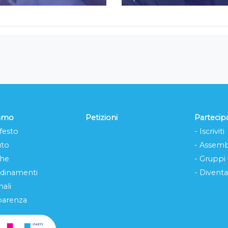
iamo
Petizioni
Partecip
festo
- Iscriviti
uto
- Assemb
che
- Gruppi
rdinamenti
- Diventa
ali
parenza