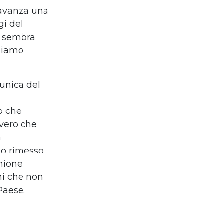
ò avanza una
gi del
o sembra
rdiamo
’unica del
o che
 vero che
a
to rimesso
inione
ni che non
Paese.