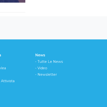
a
News
- Tutte Le News
lea
- Video
- Newsletter
 Attivista