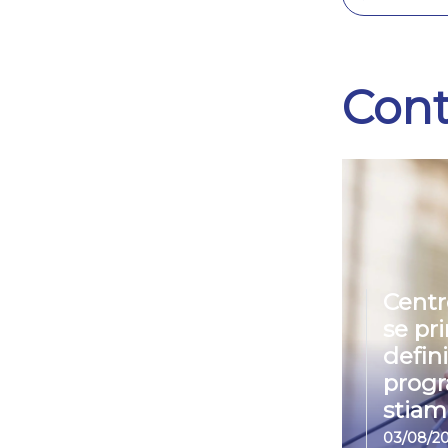
Cont
Centr
se pr
defin
prog
stiam
03/08/2