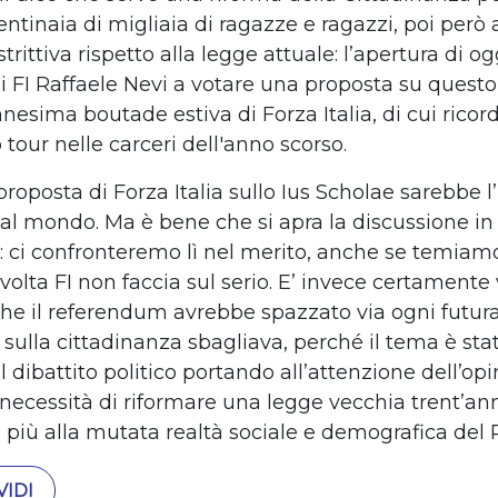
entinaia di migliaia di ragazze e ragazzi, poi per
trittiva rispetto alla legge attuale: l’apertura di og
i FI Raffaele Nevi a votare una proposta su quest
nnesima boutade estiva di Forza Italia, di cui rico
o tour nelle carceri dell'anno scorso.
 proposta di Forza Italia sullo Ius Scholae sarebbe l
al mondo. Ma è bene che si apra la discussione in
 ci confronteremo lì nel merito, anche se temiam
volta FI non faccia sul serio. E’ invece certamente
che il referendum avrebbe spazzato via ogni futur
 sulla cittadinanza sbagliava, perché il tema è sta
l dibattito politico portando all’attenzione dell’op
 necessità di riformare una legge vecchia trent’an
 più alla mutata realtà sociale e demografica del 
IDI