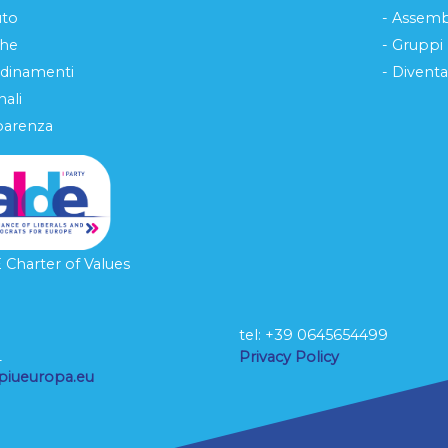
uto
- Assemb
che
- Gruppi
rdinamenti
- Diventa
ali
parenza
Charter of Values
tel: ‭+39 0645654499
L
Privacy Policy
piueuropa.eu