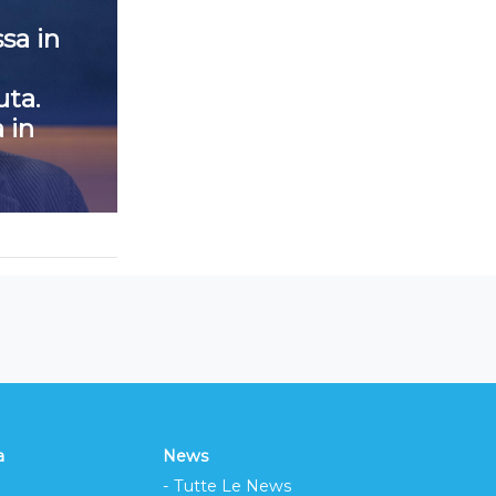
sa in
ta.
 in
a
News
- Tutte Le News