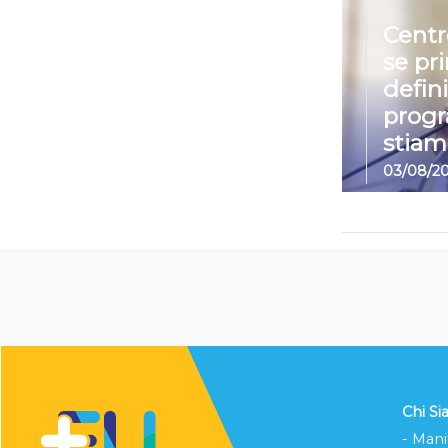
Centr
se pr
defin
prog
stiam
03/08/2
Chi S
- Mani