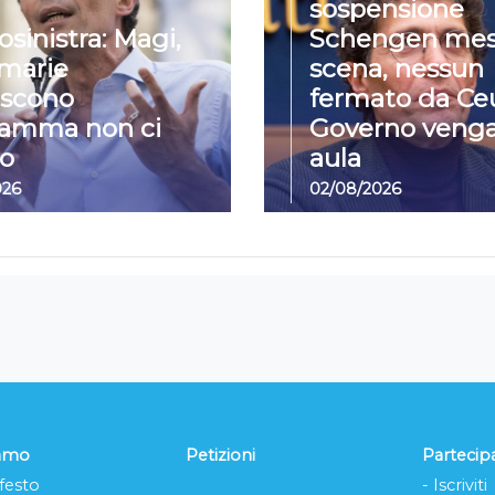
sospensione
osinistra: Magi,
Schengen mes
imarie
scena, nessun
iscono
fermato da Ceu
ramma non ci
Governo venga
o
aula
026
02/08/2026
iamo
Petizioni
Partecip
festo
- Iscriviti