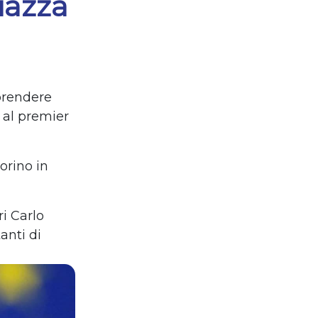
iazza
prendere
 al premier
orino in
ri
Carlo
tanti di