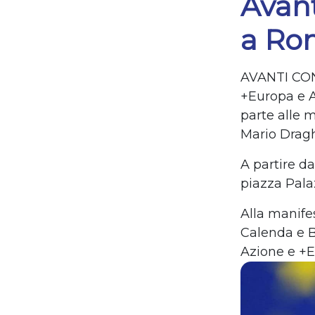
Avant
a Rom
AVANTI CO
+Europa e A
parte alle 
Mario Dragh
A partire da
piazza Palaz
Alla manifes
Calenda
e
B
Azione
e +E