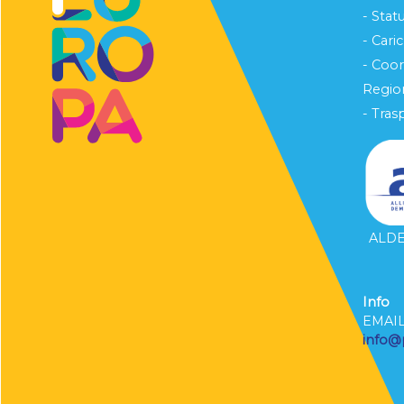
- Stat
- Cari
- Coo
Region
- Tras
ALDE 
Info
EMAI
info@