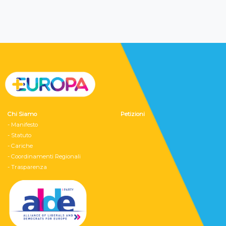
Chi Siamo
Petizioni
- Manifesto
- Statuto
- Cariche
- Coordinamenti Regionali
- Trasparenza