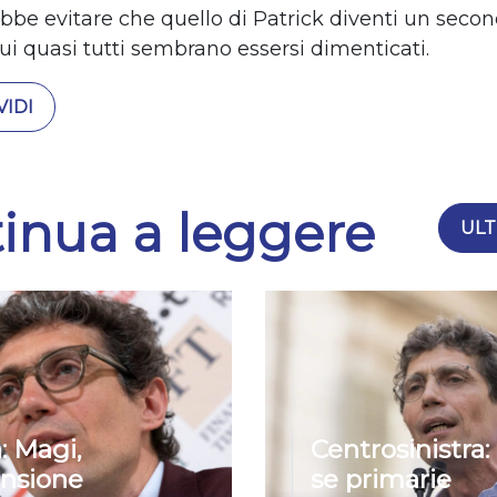
ebbe evitare che quello di Patrick diventi un seco
ui quasi tutti sembrano essersi dimenticati.
IDI
inua a leggere
ULT
: Magi,
Centrosinistra:
nsione
se primarie