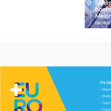
Sche
boom
Melon
08/08/2
Chi S
- Mani
- Stat
- Cari
- Coo