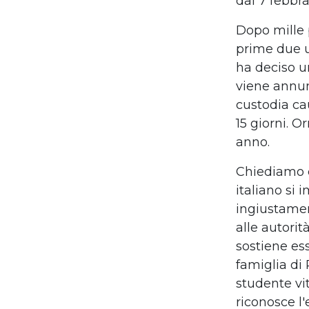
dal 7 febbr
Dopo mille p
prime due u
ha deciso un
viene annunc
custodia cau
15 giorni. O
anno.
Chiediamo ch
italiano si
ingiustamen
alle autori
sostiene ess
famiglia di
studente vit
riconosce l'