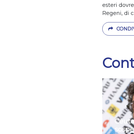
esteri dovr
Regeni, di c
CONDIV
Cont
Ceuta
sospe