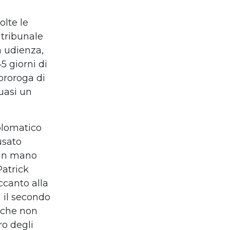
olte le
 tribunale
a udienza,
5 giorni di
 proroga di
quasi un
iplomatico
usato
a in mano
Patrick
accanto alla
 il secondo
a che non
ro degli