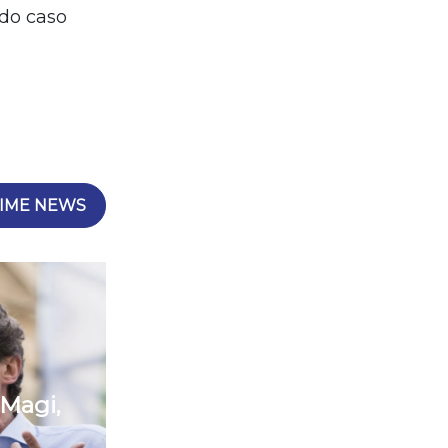
ndo caso
IME NEWS
 Magi,