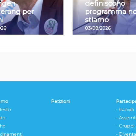
ngen
definiscono
erang per
programma no
i
stiamo
026
03/08/2026
iamo
Petizioni
Partecip
festo
- Iscriviti
uto
- Assemb
che
- Gruppi
rdinamenti
- Diventa