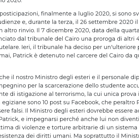
aio 2020.
osticipazioni, finalmente a luglio 2020, si sono sv
dienze e, durante la terza, il 26 settembre 2020 il
 altro rinvio. Il 7 dicembre 2020, data della quart
iato dal tribunale del Cairo una proroga di altri 4
telare. Ieri, il tribunale ha deciso per un'ulteriore
rmai, Patrick è detenuto nel carcere del Cairo da 
e il nostro Ministro degli esteri e il personale d
 impegnino per la scarcerazione dello studente acc
te di istigazione al terrorismo, la cui unica prov
tà egiziane sono 10 post su Facebook, che peraltro 
ere falsi. Il Ministro degli esteri dovrebbe essere 
 Patrick, e impegnarsi perché anche lui non diventi
tima di violenze e torture arbitrarie di un sistem
esistenza dei diritti umani. Ma soprattutto il Minist