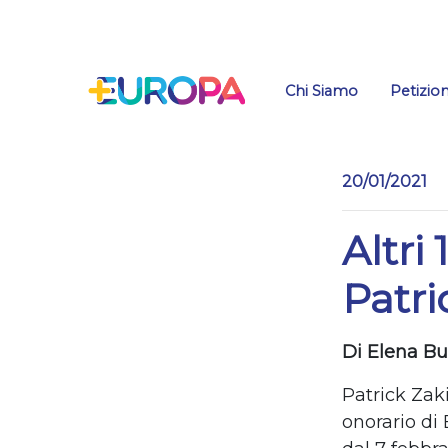
Salta
Chi Siamo
Petizion
20/01/2021
Altri
Patri
Di Elena Bu
Patrick Zak
onorario di