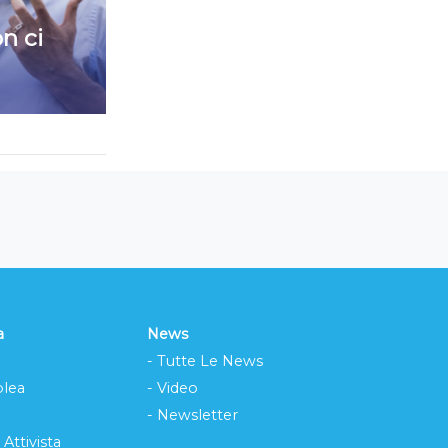
n ci
a
News
- Tutte Le News
lea
- Video
- Newsletter
 Attivista