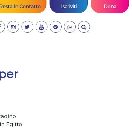
Resta In Contatto
Iscriviti
Dona
 per
tadino
in Egitto