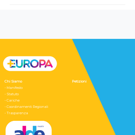
Chi Siamo
Petizioni
- Manifesto
- Statuto
- Cariche
- Coordinamenti Regionali
- Trasparenza