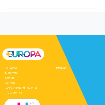
Chi Siamo
Petizioni
- Manifesto
- Statuto
- Cariche
- Coordinamenti Regionali
- Trasparenza