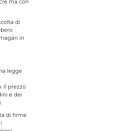
ocre ma con
ccolta di
ebbero
magari in
una legge
o.
Il prezzo
ini e dei
i.
ta di firme
i