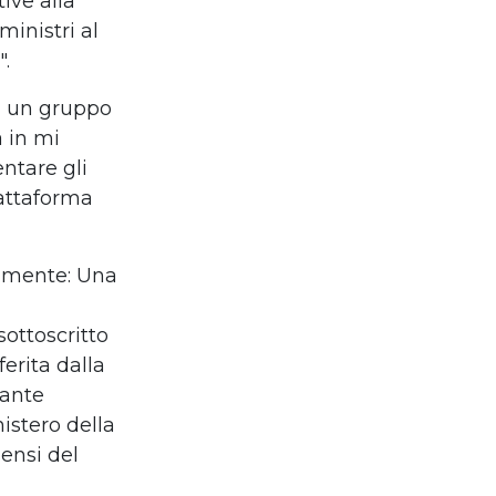
ive alla
ministri al
".
di un gruppo
 in mi
entare gli
iattaforma
almente: Una
ottoscritto
ferita dalla
iante
nistero
della
sensi del