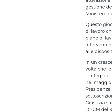
attivazione
gestione del
Ministero d
Questo gioc
di lavoro c
piano di lav
interventi n
alle disposi
In un cresc
volta che l
l`integrale
nel maggio 
Presidenza 
sottoscrizi
Giustizia s
DPCM del 9