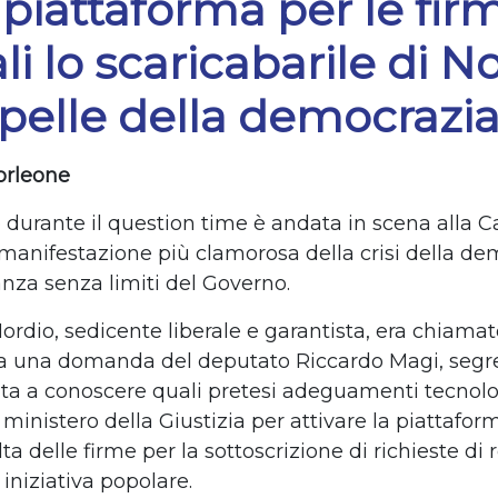
 piattaforma per le fir
ali lo scaricabarile di N
 pelle della democrazi
orleone
o durante il question time è andata in scena alla 
 manifestazione più clamorosa della crisi della de
anza senza limiti del Governo.
Nordio, sedicente liberale e garantista, era chiamat
a una domanda del deputato Riccardo Magi, segre
lta a conoscere quali pretesi adeguamenti tecnolo
l ministero della Giustizia per attivare la piattafor
lta delle firme per la sottoscrizione di richieste d
i iniziativa popolare.