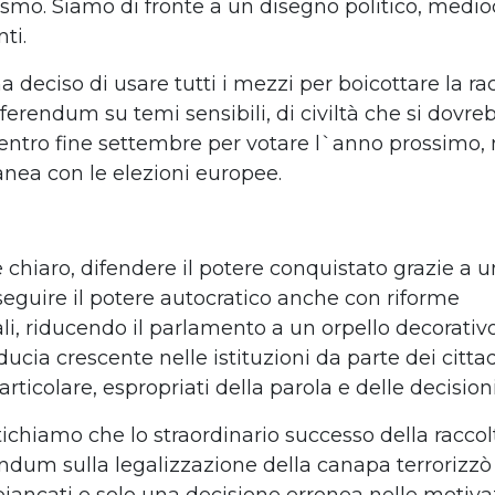
smo. Siamo di fronte a un disegno
politico, medi
nti.
a deciso di usare tutti i mezzi per
boicottare la ra
referendum su
temi sensibili, di civiltà che si dovr
entro fine settembre per votare l`anno
prossimo, 
nea con le elezioni
europee.
è chiaro, difendere il potere conquistato
grazie a 
rseguire
il potere autocratico anche con riforme
li,
riducendo il parlamento a un orpello
decorativ
ducia crescente nelle istituzioni
da parte dei cittad
articolare,
espropriati della parola e delle decision
chiamo che lo straordinario successo
della raccol
rendum sulla
legalizzazione della canapa terrorizzò 