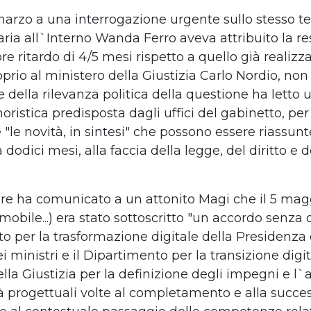
7 marzo a una interrogazione
urgente sullo stesso t
aria all`Interno Wanda Ferro aveva attribuito la re
ore ritardo di 4/5 mesi rispetto a quello già realizza
prio al ministero della Giustizia Carlo Nordio, non
 della rilevanza politica della questione ha letto 
moristica predisposta dagli uffici del gabinetto, per
le novità, in sintesi" che possono essere riassunte
 dodici mesi, alla faccia della legge, del diritto e de
e ha comunicato a un attonito Magi che il 5 maggi
bile...) era stato sottoscritto "un accordo senza on
o per la trasformazione digitale della Presidenza 
i ministri e il Dipartimento per la transizione digi
lla Giustizia per la definizione degli impegni e l
ità progettuali volte al completamento e alla succe