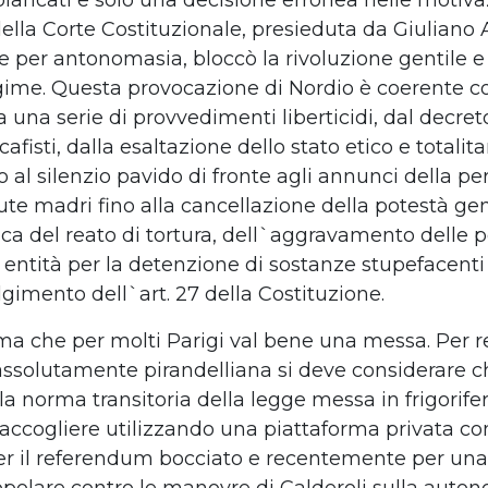
iancati e solo una decisione erronea nelle
motiva
della Corte Costituzionale,
presieduta da Giuliano 
le per antonomasia, bloccò la rivoluzione
gentile e 
egime.
Questa provocazione di Nordio è coerente c
 una serie di provvedimenti liberticidi,
dal decret
cafisti, dalla
esaltazione dello stato etico e totalita
o al silenzio pavido di fronte agli annunci
della pe
ute madri fino
alla cancellazione della potestà gen
ca del reato di tortura, dell`aggravamento
delle p
ve entità per la detenzione
di sostanze stupefacenti
lgimento dell`art. 27 della Costituzione.
rma che per molti Parigi val bene una
messa.
Per r
assolutamente pirandelliana
si deve considerare c
 la
norma transitoria della legge messa in frigorife
raccogliere utilizzando
una piattaforma privata c
er
il referendum bocciato e recentemente per un