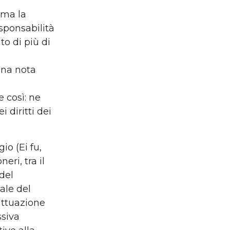
ema la
sponsabilità
to di più di
una nota
 così: ne
i diritti dei
o (Ei fu,
eri, tra il
del
tale del
`attuazione
ssiva