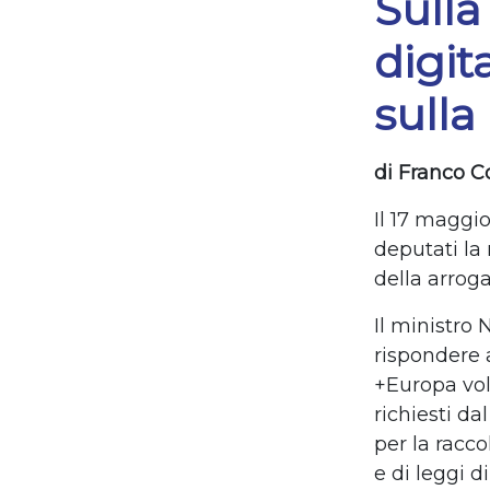
Sulla
digit
sulla
di Franco C
Il 17 maggi
deputati la
della arrog
Il ministro 
rispondere 
+Europa
vo
richiesti da
per
la racco
e di leggi d