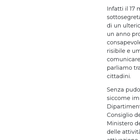
Infatti il 1
sottosegret
di un ulteri
un anno pro
consapevole
risibile e u
comunicare "
parliamo tra
cittadini.
Senza pudor
siccome immo
Dipartiment
Consiglio de
Ministero de
delle attiv