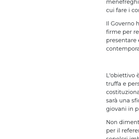
menefreghi
cui fare i co
Il Governo h
firme per 
presentare
contempora
L'obiettivo 
truffa e pe
costituziona
sarà una sfi
giovani in p
Non dimenti
per il refe