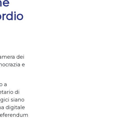
me
ordio
a
Camera dei
mocrazia e
o a
tario di
gici siano
ma digitale
i referendum