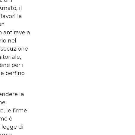
zioni
Amato, il
favorì la
on
o antirave a
rio nel
rsecuzione
itoriale,
ene per i
 e perfino
endere la
he
ro,
le firme
ome è
a
legge di