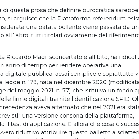
ra di questa prosa che definire burocratica
sarebbe
o, si arguisce che
la Piattaforma referendum esi
nsiderata una patata bollente viene passata da
un
 all`altro, tutti titolati ovviamente
del riferiment
ta Riccardo Magi, sconcertato e allibito,
ha ridicoli
un anno di
tempo per rendere operativa una
ra
digitale pubblica, assai semplice e soprattutto
v
la legge n. 178, nata nel dicembre
2020 (modificata
ge del
maggio 2021, n. 77) che istituiva un fondo 
delle firme digitali tramite
lidentificazione SPID. Olt
 precedenza aveva affermato che nel 2021 era
stat
previsti" una versione
consona della piattaforma,
 il test
di applicazione.
E allora che cosa è succe
vvero
riduttivo attribuire questo balletto a sciatte