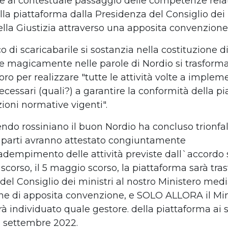
 e al contestuale passaggio delle competenze relat
la piattaforma dalla Presidenza del Consiglio dei 
ella Giustizia attraverso una apposita convenzione
o di scaricabarile si sostanzia nella costituzione 
he magicamente nelle parole di Nordio si trasforma
oro per realizzare "tutte le attività volte a implem
ecessari (quali?) a garantire la conformità della p
zioni normative vigenti".
endo rossiniano il buon Nordio ha concluso trionf
e parti avranno attestato congiuntamente
adempimento delle attività previste dall`accordo s
scorso, il 5 maggio
scorso, la piattaforma sarà tras
del Consiglio dei ministri al nostro
Ministero med
one di apposita
convenzione, e SOLO ALLORA il Mi
arà individuato quale gestore.
della piattaforma ai 
 settembre
2022.