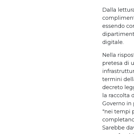
Dalla lettu
compliment
essendo
co
dipartimento
digitale.
Nella rispos
pretesa di 
infrastruttu
termini del
decreto leg
la raccolta 
Governo
in
"nei tempi 
completando
Sarebbe da