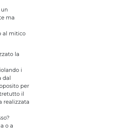
 un
ste ma
o al mitico
zzato la
iolando i
 dal
ap
posito per
retutto il
a realizzata
sso?
ria o
a