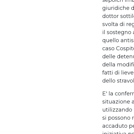
sepolcri
imb
giuridiche 
dottor
sotti
svolta di r
il
sostegno a
quello antis
caso
Cospit
delle deten
della
modifi
fatti di lie
dello
stravo
E' la confe
situazione 
utilizzando
si possono 
accaduto p