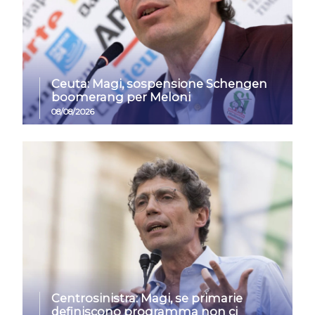
Ceuta: Magi, sospensione Schengen
boomerang per Meloni
08/08/2026
Centrosinistra: Magi, se primarie
definiscono programma non ci