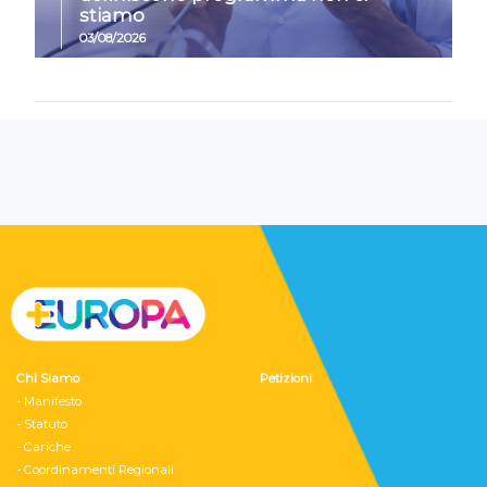
stiamo
03/08/2026
Chi Siamo
Petizioni
- Manifesto
- Statuto
- Cariche
- Coordinamenti Regionali