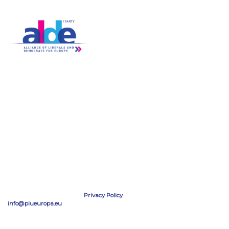
ALDE Charter of Values
Partecipa
News
- Iscriviti
- Tutte Le News
- Assemblea
- Video
- Gruppi
- Newsletter
- Diventa Attivista
Info
tel: ‭+39 0645654499
SEGUICI SU
EMAIL
Privacy Policy
info@piueuropa.eu