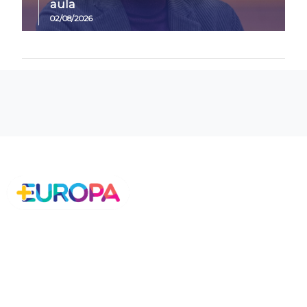
aula
02/08/2026
Chi Siamo
Petizioni
- Manifesto
- Statuto
- Cariche
- Coordinamenti Regionali
- Trasparenza